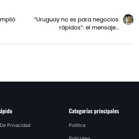
mplió
“Uruguay no es para negocios
rápidos”: el mensaje...
rápido
Categorías principales
 De Privacidad
Política
Policiales