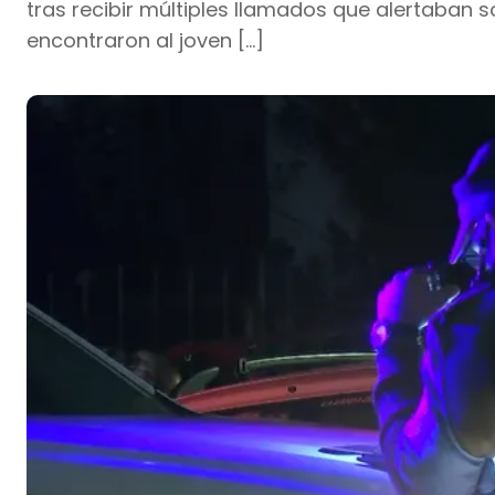
tras recibir múltiples llamados que alertaban s
encontraron al joven […]