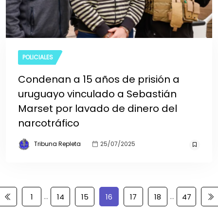
POLICIALES
Condenan a 15 años de prisión a
uruguayo vinculado a Sebastián
Marset por lavado de dinero del
narcotráfico
Tribuna Repleta
25/07/2025
…
…
1
14
15
16
17
18
47