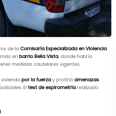
vos de la
Comisaría Especializada en Violencia
rrido en
barrio Bella Vista
, donde habría
 tener medidas cautelares vigentes.
 vivienda
por la fuerza
y profirió
amenazas
.
liciales. El
test de espirometría
realizado
a