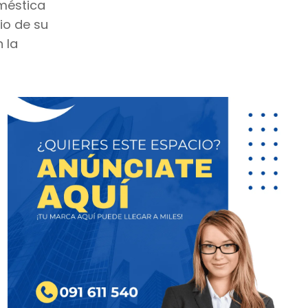
oméstica
io de su
 la