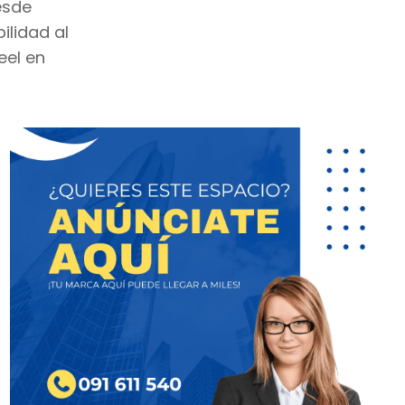
esde
ilidad al
eel en