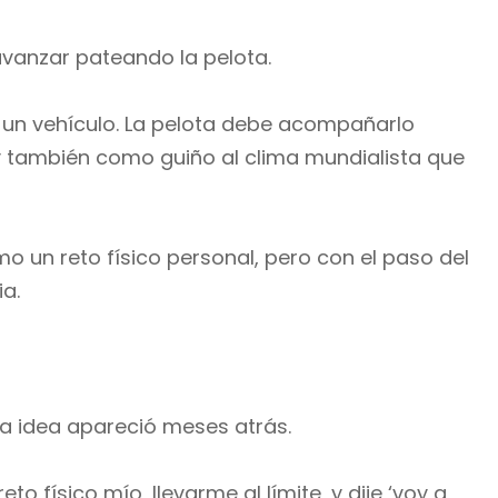
 avanzar pateando la pelota.
a un vehículo. La pelota debe acompañarlo
y también como guiño al clima mundialista que
o un reto físico personal, pero con el paso del
a.
la idea apareció meses atrás.
o físico mío, llevarme al límite, y dije ‘voy a