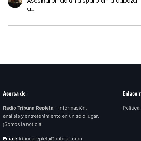
Asesinaron de un disparo en la cabeza
a...
Acerca de
Enlace 
Radio Tribuna Repleta
– Información,
Política
análisis y entretenimiento en un solo lugar.
¡Somos la noticia!
Email:
tribunarepleta@hotmail.com