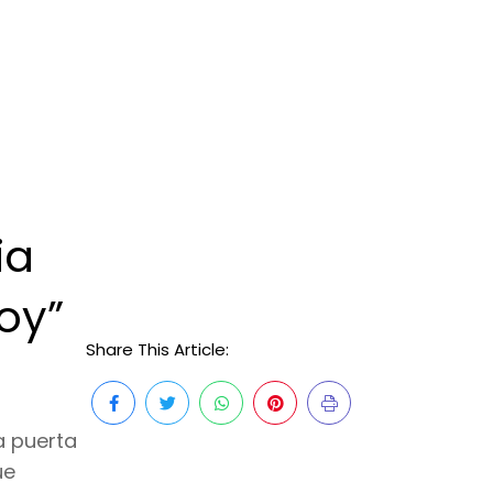
ia
oy”
Share This Article:
a puerta
ue