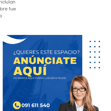
ncluían
bre fue
a