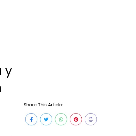
 y
n
Share This Article: