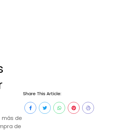
s
r
Share This Article:
ó más de
ompra de