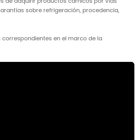
os de adquirir productos cárnicos por vías
arantías sobre refrigeración, procedencia,
 correspondientes en el marco de la