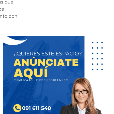
as que
os
unto con