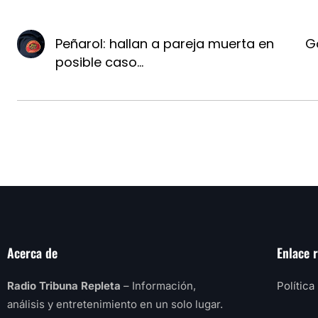
Peñarol: hallan a pareja muerta en
G
posible caso...
Acerca de
Enlace 
Radio Tribuna Repleta
– Información,
Política
análisis y entretenimiento en un solo lugar.