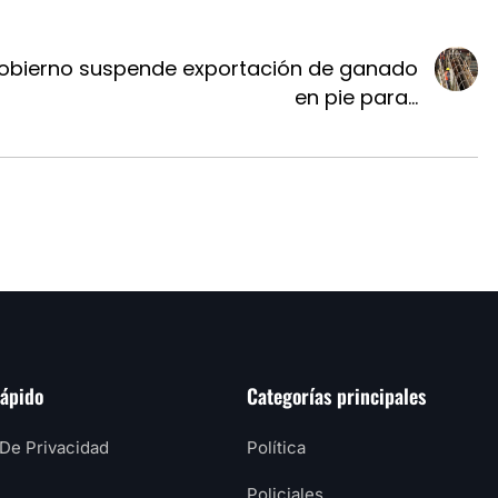
obierno suspende exportación de ganado
en pie para...
rápido
Categorías principales
 De Privacidad
Política
Policiales