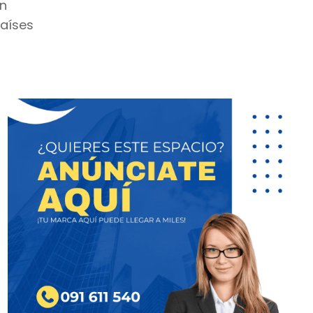
on
países