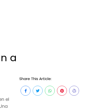
an a
Share This Article:
en el
 Una