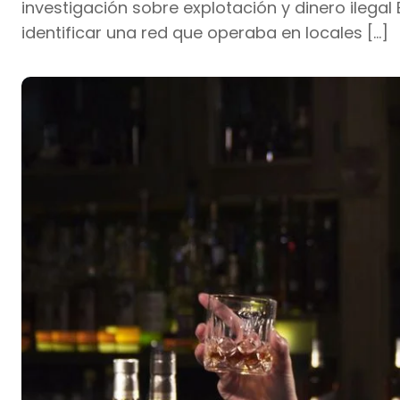
investigación sobre explotación y dinero ilegal 
identificar una red que operaba en locales […]