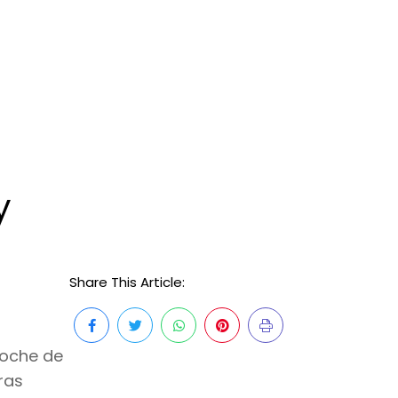
y
Share This Article:
noche de
ras