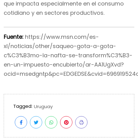
que impacta especialmente en el consumo
cotidiano y en sectores productivos.
Fuente:
https://www.msn.com/es-
xl/noticias/other/saqueo-gota-a-gota-
c%C3%B3mo-la-nafta-se-transform%C3%B3-
en-un-impuesto-encubierto/ar-AA1UgXvd?
ocid=msedgntp&pc=EDGEDSE&cvid=696919524a
Tagged:
Uruguay