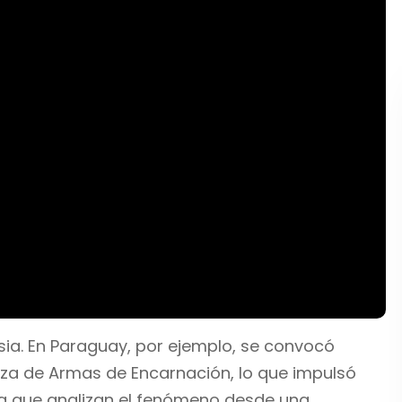
sia. En Paraguay, por ejemplo, se convocó
laza de Armas de Encarnación, lo que impulsó
ía que analizan el fenómeno desde una