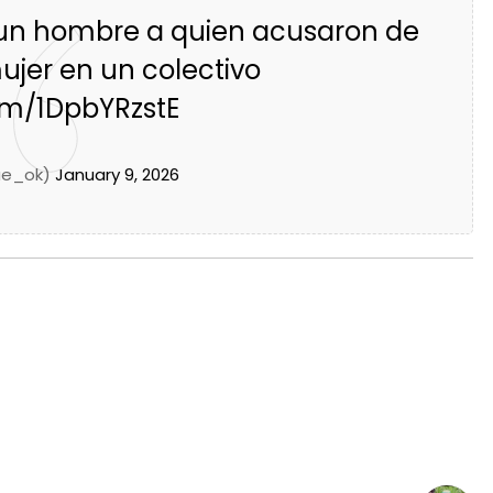
a un hombre a quien acusaron de
jer en un colectivo
com/1DpbYRzstE
ue_ok)
January 9, 2026