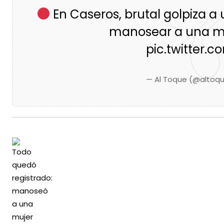
Fuente: Montevideo Portal
/
Al toque
En Caseros, brutal golpiza 
manosear a una mu
pic.twitter.
— Al Toque (@altoq