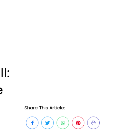
l:
e
Share This Article: