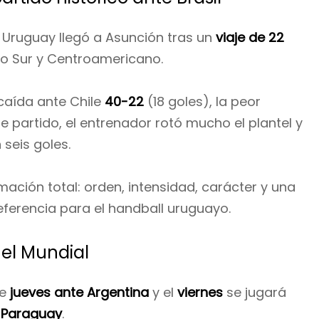
: Uruguay llegó a Asunción tras un
viaje de 22
o Sur y Centroamericano.
 caída ante Chile
40-22
(18 goles), la peor
se partido, el entrenador rotó mucho el plantel y
n seis goles.
ación total: orden, intensidad, carácter y una
erencia para el handball uruguayo.
 el Mundial
te
jueves ante Argentina
y el
viernes
se jugará
a
Paraguay
.