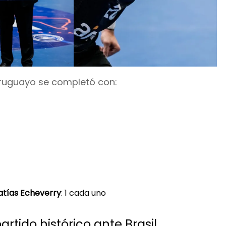
uruguayo se completó con:
tías Echeverry
: 1 cada uno
artido histórico ante Brasil