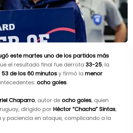
ugó este martes uno de los partidos más
que el resultado final fue derrota
33-25
, la
e
53 de los 60 minutos
y firmó la
menor
antecedentes:
ocho goles
.
iel Chaparro
, autor de
ocho goles
, quien
Uruguay, dirigido por
Héctor “Chacha” Sintas
,
a y paciencia en ataque, complicando a la