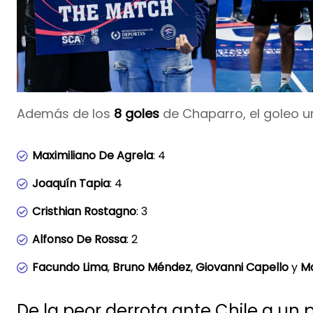
Además de los
8 goles
de Chaparro, el goleo 
Maximiliano De Agrela
: 4
Joaquín Tapia
: 4
Cristhian Rostagno
: 3
Alfonso De Rossa
: 2
Facundo Lima
,
Bruno Méndez
,
Giovanni Capello
y
Ma
De la peor derrota ante Chile a un p