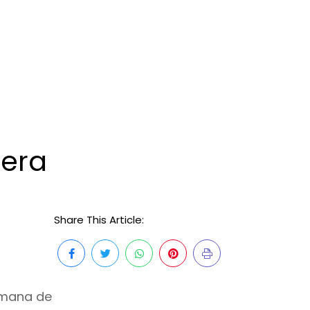
mera
Share This Article:
emana de