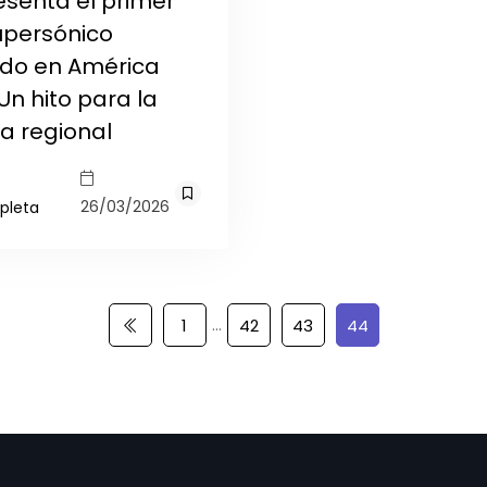
esenta el primer
upersónico
ado en América
 Un hito para la
ia regional
26/03/2026
pleta
…
1
42
43
44