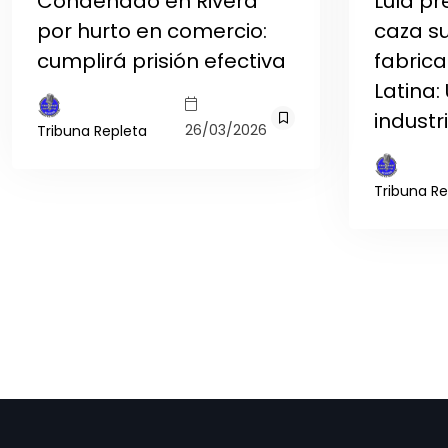
Condenado en Rivera
Lula pr
por hurto en comercio:
caza s
cumplirá prisión efectiva
fabric
Latina:
industr
26/03/2026
Tribuna Repleta
Tribuna Re