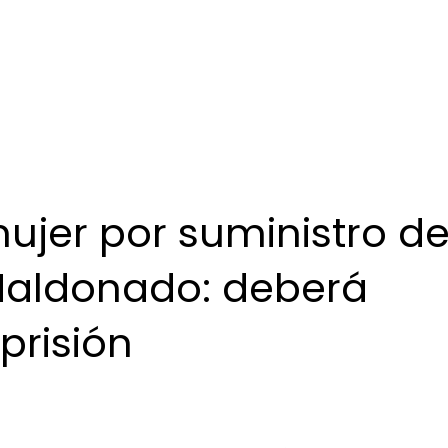
jer por suministro d
Maldonado: deberá
prisión