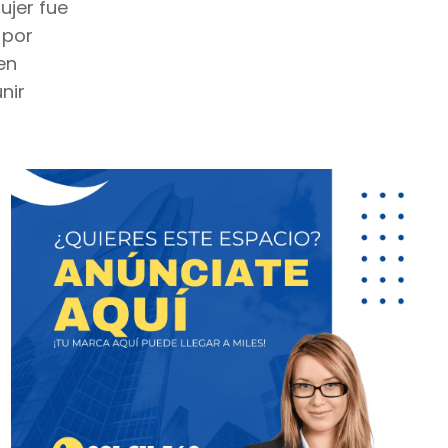
ujer fue
 por
en
nir