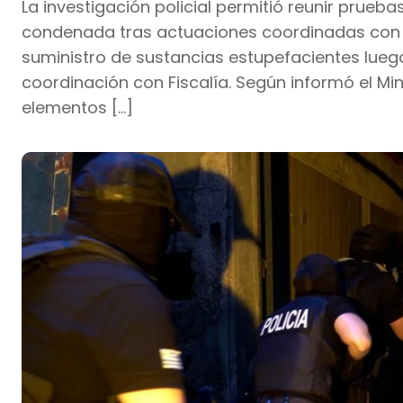
La investigación policial permitió reunir prueb
condenada tras actuaciones coordinadas con 
suministro de sustancias estupefacientes luego
coordinación con Fiscalía. Según informó el Mini
elementos […]