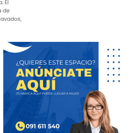
. El
a de
ravados,