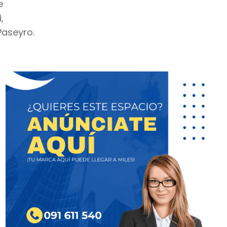
e
,
Paseyro.