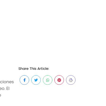
Share This Article:
aciones
o. El
o