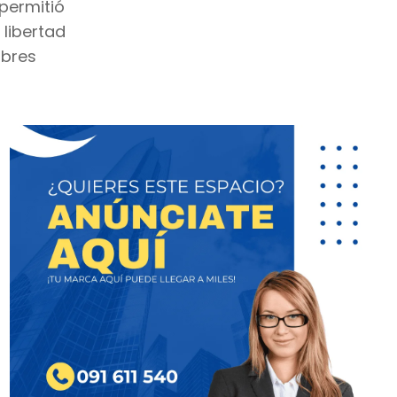
 permitió
libertad
mbres