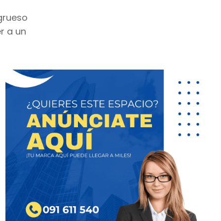
 grueso
r a un