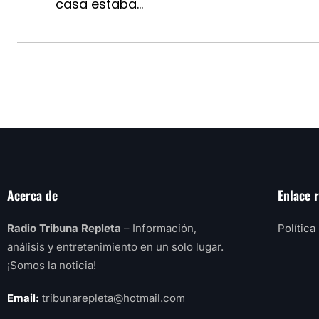
casa estaba...
Acerca de
Enlace 
Radio Tribuna Repleta
– Información,
Política
análisis y entretenimiento en un solo lugar.
¡Somos la noticia!
Email:
tribunarepleta@hotmail.com