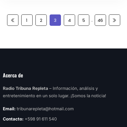
…
1
2
3
4
5
46
Acerca de
Radio Tribuna Repleta
– Información, análisis y
entretenimiento en un solo lugar. ¡Somos la noticia!
Email:
tribunarepleta@hotmail.com
Contacto:
+598 91 611 540