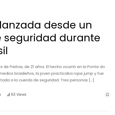
 lanzada desde un
e seguridad durante
il
de Freitas, de 21 años. El hecho ocurrió en la Ponte do
n medios brasileños, la joven practicaba rope jump y fue
tada a la cuerda de seguridad. Tres personas […]
63 Views
s